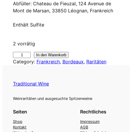
Abfüller: Chateau de Fieuzal, 124 Avenue de
Mont de Marsan, 33850 Léognan, Frankreich
Enthält Sulfite
2 vorrätig
1
In den Warenkorb
Category:
Frankreich
, 
Bordeaux
, 
Raritäten
9
9
0
d
Traditional Wine
e
F
Weinraritäten und ausgesuchte Spitzenweine
i
e
Seiten
Rechtliches
u
Shop
Impressum
z
Kontakt
AGB