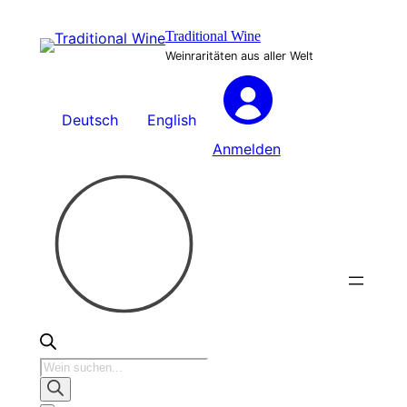
Zum
Traditional Wine
Inhalt
Weinraritäten aus aller Welt
springen
Deutsch
English
Anmelden
Products
search