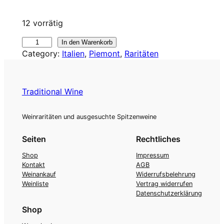
12 vorrätig
2
In den Warenkorb
Category:
Italien
, 
Piemont
, 
Raritäten
0
2
0
G
Traditional Wine
i
u
Weinraritäten und ausgesuchte Spitzenweine
s
e
Seiten
Rechtliches
p
Shop
Impressum
p
Kontakt
AGB
e
Weinankauf
Widerrufsbelehrung
Weinliste
Vertrag widerrufen
R
Datenschutzerklärung
i
Shop
n
a