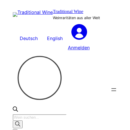
Zum
Traditional Wine
Inhalt
Weinraritäten aus aller Welt
springen
Deutsch
English
Anmelden
Products
search