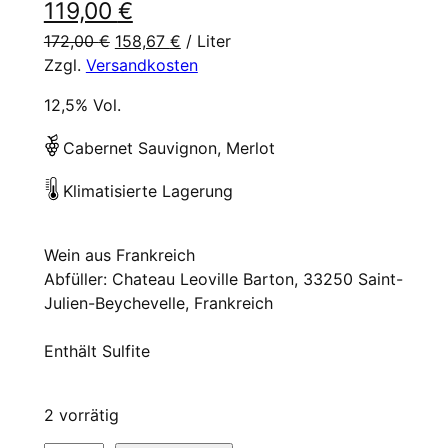
A
r
119,00
€
172,00
€
158,67
k
€
/
Liter
s
Zzgl.
Versandkosten
t
p
12,5% Vol.
u
r
e
ü
Cabernet Sauvignon, Merlot
l
n
Klimatisierte Lagerung
l
g
e
l
Wein aus Frankreich
Abfüller: Chateau Leoville Barton, 33250 Saint-
r
i
Julien-Beychevelle, Frankreich
P
c
Enthält Sulfite
r
h
e
e
2 vorrätig
i
r