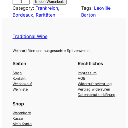
1
In den Warenkorb
s
P
Category:
Frankreich
, 
Tags:
Leoville
9
i
r
Bordeaux
, 
Raritäten
Barton
9
9
s
e
L
t
i
e
Traditional Wine
o
:
s
v
Weinraritäten und ausgesuchte Spitzenweine
1
w
i
l
Seiten
Rechtliches
1
a
l
Shop
Impressum
9
r
e
Kontakt
AGB
,
:
B
Weinankauf
Widerrufsbelehrung
Weinliste
Vertrag widerrufen
a
0
1
Datenschutzerklärung
r
Shop
0
2
t
o
9
Warenkorb
n
Kasse
€
,
Mein Konto
,