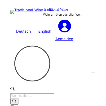
Zum
Traditional Wine
Inhalt
Weinraritäten aus aller Welt
springen
Deutsch
English
Anmelden
Products
search