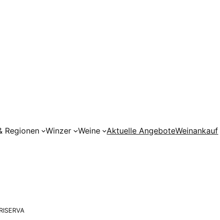
& Regionen
Winzer
Weine
Aktuelle Angebote
Weinankauf
 RISERVA