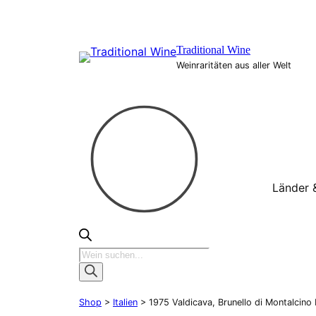
Zum
Inhalt
springen
Traditional Wine
Weinraritäten aus aller Welt
Länder 
Products
search
Shop
>
Italien
> 1975 Valdicava, Brunello di Montalcino