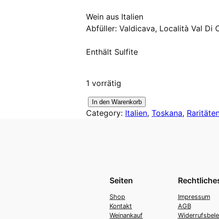
Wein aus Italien
Abfüller: Valdicava, Località Val Di
Enthält Sulfite
1 vorrätig
1
In den Warenkorb
Category:
Italien
, 
Toskana
, 
Raritäte
9
7
5
V
a
l
Seiten
Rechtliche
d
i
Shop
Impressum
Kontakt
AGB
c
Weinankauf
Widerrufsbel