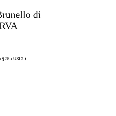
runello di
ERVA
h §25a UStG.)